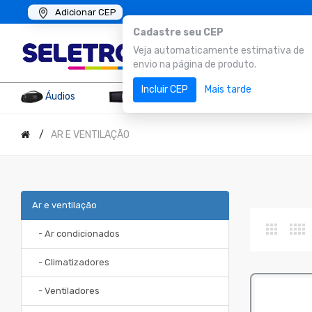
Adicionar CEP
Cadastre seu CEP
Veja automaticamente estimativa de
envio na página de produto.
Incluir CEP
Mais tarde
Áudios
Eletrodomésticos
Eletropo
AR E VENTILAÇÃO
Ar e ventilação
- Ar condicionados
- Climatizadores
- Ventiladores