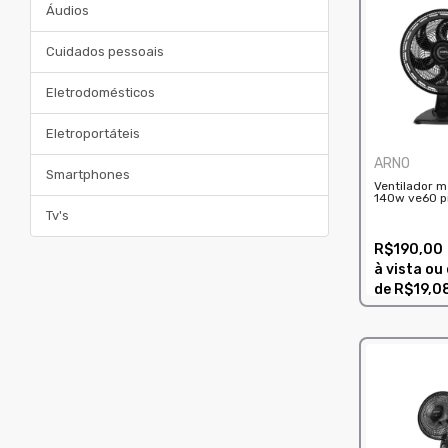
Áudios
Cuidados pessoais
Eletrodomésticos
Eletroportáteis
ARNO
Smartphones
Ventilador 
140w ve60 p
Tv's
R$190,00
à vista ou
de
R$19,0
COMPRAR