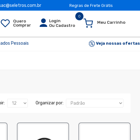
 sac@seletros.com.br
Regras de Frete Grátis
0
Login
Quero
Meu Carrinho
Comprar
Ou Cadastro
dados Pessoais
Veja nossas ofertas
ir:
Organizar por: