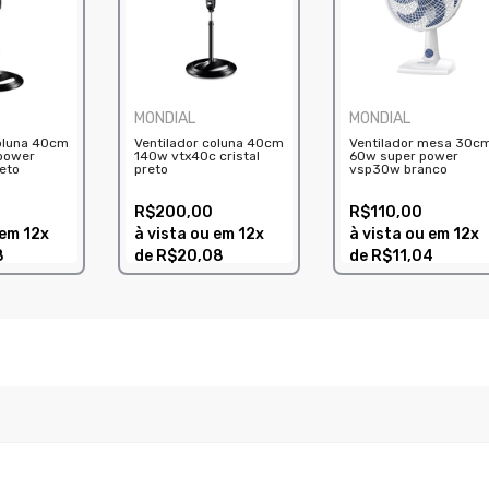
MONDIAL
MONDIAL
coluna 40cm
Ventilador coluna 40cm
Ventilador mesa 30c
power
140w vtx40c cristal
60w super power
eto
preto
vsp30w branco
R$200,00
R$110,00
 em
12x
à vista ou em
12x
à vista ou em
12x
8
de
R$20,08
de
R$11,04
COMPRAR
COMPRAR