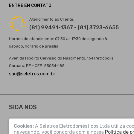
ENTRE EM CONTATO
Atendimento ao Cliente:
(81) 99491-1367 - (81) 3723-6655
Horário de atendimento: 07:30 às 17:30 de segunda à
sábado, horário de Brasília
Avenida Hipólito Gervásio do Nascimento, 164 Petrópolis
Caruaru, PE - CEP: 55034-185
sac@seletros.com.br
SIGA NOS
Cookies:
A Seletros Eletrodomésticos Ltda utiliza coo
navegando, você concorda com a nossa
Política de p