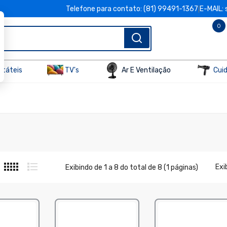
Telefone para contato: (81) 99491-1367
E-MAIL:
|
0
rtáteis
TV's
Ar E Ventilação
Cui
Exib
Exibindo de 1 a 8 do total de 8 (1 páginas)