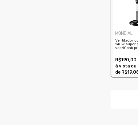
MONDIAL
Ventilador 
140w super 
vsp40cnb pr
R$190,00
à vista ou
de
R$19,0
COMPRAR