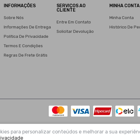
INFORMAÇÕES
SERVIÇOS AO
MINHA CONTA
CLIENTE
Sobre Nós
Minha Conta
Entre Em Contato
Informações De Entrega
Histórico De Pe
Solicitar Devolução
Política De Privacidade
Termos E Condições
Regras De Frete Grátis
kies para personalizar conteúdos e melhorar a sua experiênc
rivacidade