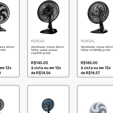
MONDIAL
MONDIAL
mesa 40cm
Ventilador mesa 40cm
Ventilador mesa 40c
reto
140w super power
140w nvt408p preto
vsp40b preto
R$145,00
R$165,00
 em
12x
à vista ou em
12x
à vista ou em
12x
8
de
R$14,56
de
R$16,57
COMPRAR
COMPRAR