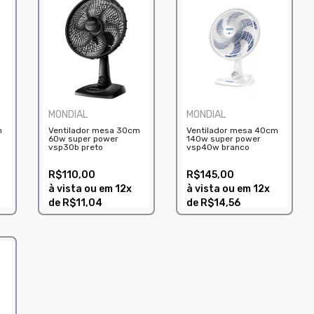
MONDIAL
MONDIAL
m
Ventilador mesa 30cm
Ventilador mesa 40cm
60w super power
140w super power
vsp30b preto
vsp40w branco
R$110,00
R$145,00
à vista ou em
12x
à vista ou em
12x
de
R$11,04
de
R$14,56
COMPRAR
COMPRAR