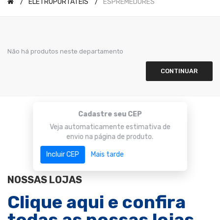
ELETROPORTÁTEIS
ESPREMEDORES
Não há produtos neste departamento
CONTINUAR
Cadastre seu CEP
Veja automaticamente estimativa de
envio na página de produto.
Incluir CEP
Mais tarde
NOSSAS LOJAS
Clique aqui e confira
todas as nossas lojas