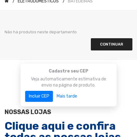
ELETRODOMÉSTICOS
BATEDEIRAS
Não há produtos neste departamento
CONTINUAR
Cadastre seu CEP
Veja automaticamente estimativa de
envio na página de produto.
Incluir CEP
Mais tarde
NOSSAS LOJAS
Clique aqui e confira
todas as nossas lojas