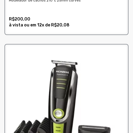
Modelador de cachos 210ºc 25mm curves
R$200,00
à vista ou em
12x
de
R$20,08
COMPRAR