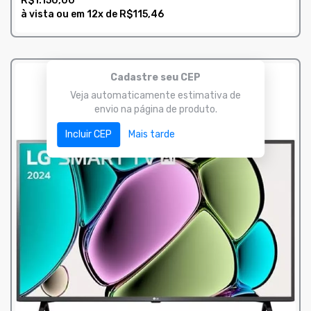
R$1.150,00
à vista ou em
12x
de
R$115,46
COMPRAR
Cadastre seu CEP
Veja automaticamente estimativa de
envio na página de produto.
Incluir CEP
Mais tarde